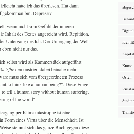
elleicht hatte ich das überlesen. Hat dann
abgesc
rauf gekommen bin. Depressiv.
Behind
elt, wenn nicht vom Gefühl der inneren
Digital
e Inhalt des Textes angereicht wird. Repitition,
 der Untergang des Ich. Der Untergang der Welt
Identit
ch eben nicht nur das.
Kapita
ch selbst wird als Kammerstück aufgeführt.
Kunst
3a-7fbc
demonstriert dabei beinahe mehr
ware muss sich vom übergeordneten Prozess
Osten
nt to think like a human being?“. Diese Frage
Russla
e to tell a human story without human suffering,
fering of the world“
Stadte
tergang per Klimakatastrophe ist eine
Transf
 Form eines Virus über die Menschheit. Ist
 Weise stemmt sich das ganze Buch gegen diese