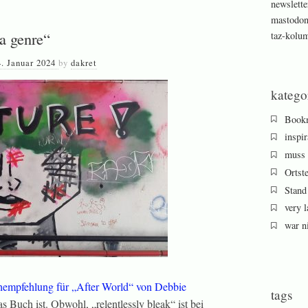
newslette
mastodo
 a genre“
taz-kolu
4. Januar 2024
by
dakret
katego
Book
inspir
muss 
Ortst
Stand
very l
war ni
empfehlung für „After World“ von Debbie
tags
s Buch ist. Obwohl, „relentlessly bleak“ ist bei