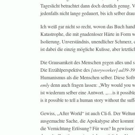
Tageslicht betrachtet dann doch deutlich genug. Vi
jedenfalls nicht lange gedauert, bis ich selber d
Ich weiß gar nicht so recht, wovon das Buch hand
Katastrophe, die mit gnadenloser Härte in Form wi
Isolierung, Unverständnis, unendlicher Schmerz,
ist dabei die einzig mögliche Kulisse, aber letztli
Die Grausamkeit des Menschen gegen alles und si
Die Erzählperspektive des
[storyworker] ad39-39
Humanismus als die Menschen selber. Diese Soft
emly
denn auch fragen lassen: „Why would you wa
ist wiederum selber eine Antwort. „…is it possibl
is it possible to tell a human story without the suf
Gewiss, „After World“ ist auch Cli-fi. Der Weltun
ausgemachte Sache, die Apokalypse aber kommt in
die Vernichtung Erlösung? Für wen? In gewisser