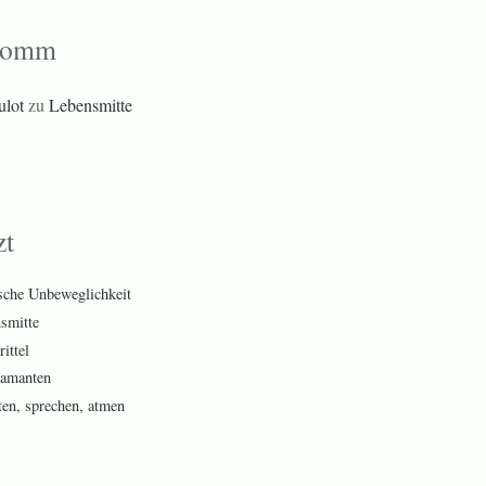
komm
ulot
zu
Lebensmitte
zt
sche Unbeweglichkeit
smitte
ittel
amanten
ten, sprechen, atmen