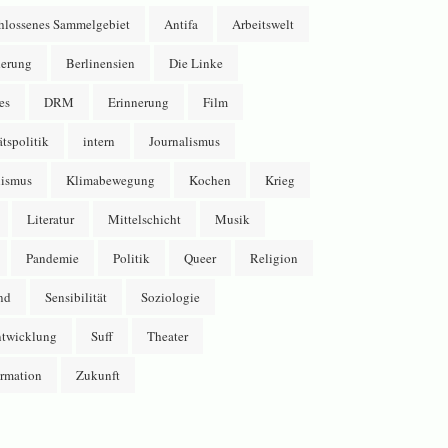
hlossenes Sammelgebiet
Antifa
Arbeitswelt
erung
Berlinensien
Die Linke
es
DRM
Erinnerung
Film
ätspolitik
intern
Journalismus
lismus
Klimabewegung
Kochen
Krieg
Literatur
Mittelschicht
Musik
Pandemie
Politik
Queer
Religion
nd
Sensibilität
Soziologie
ntwicklung
Suff
Theater
ormation
Zukunft