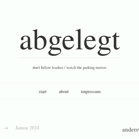
abgelegt
don't follow leaders / watch the parking meters
start
about
impressum
s
→
Januar 2024
ander