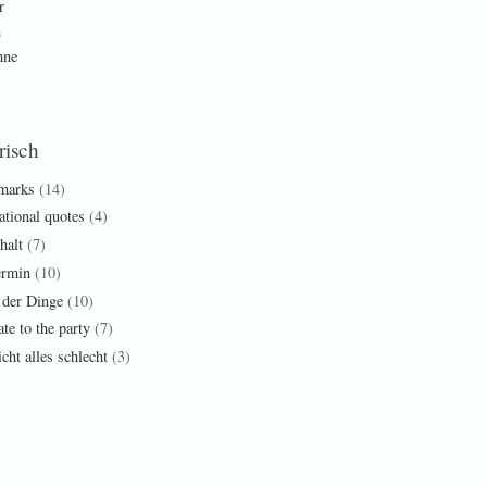
r
n
mne
risch
marks
(14)
ational quotes
(4)
halt
(7)
ermin
(10)
 der Dinge
(10)
ate to the party
(7)
cht alles schlecht
(3)