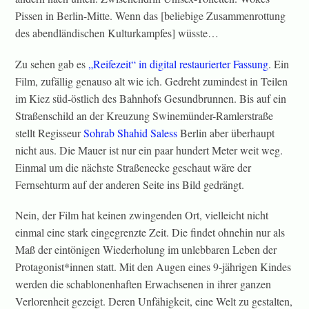
Pissen in Berlin-Mitte. Wenn das [beliebige Zusammenrottung
des abendländischen Kulturkampfes] wüsste…
Zu sehen gab es
„Reifezeit“ in digital restaurierter Fassung
. Ein
Film, zufällig genauso alt wie ich. Gedreht zumindest in Teilen
im Kiez süd-östlich des Bahnhofs Gesundbrunnen. Bis auf ein
Straßenschild an der Kreuzung Swinemünder-Ramlerstraße
stellt Regisseur
Sohrab Shahid Saless
Berlin aber überhaupt
nicht aus. Die Mauer ist nur ein paar hundert Meter weit weg.
Einmal um die nächste Straßenecke geschaut wäre der
Fernsehturm auf der anderen Seite ins Bild gedrängt.
Nein, der Film hat keinen zwingenden Ort, vielleicht nicht
einmal eine stark eingegrenzte Zeit. Die findet ohnehin nur als
Maß der eintönigen Wiederholung im unlebbaren Leben der
Protagonist*innen statt. Mit den Augen eines 9-jährigen Kindes
werden die schablonenhaften Erwachsenen in ihrer ganzen
Verlorenheit gezeigt. Deren Unfähigkeit, eine Welt zu gestalten,