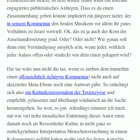
engagiertes publizistisches Anliegen. Dass es da einen
Zusammenhang geben könnte impliziert ein jüngerer tazler, der
in seinem Kommentar
den beiden Musikern vor allem ihr gutes
Verhältnis zu Israel vorwirft. Ok, das ist ja auch der Kern der
Auseinandersetzung grad. Oder? Oder nicht? Wie genau soll
denn eine Verständigung möglich sein, wenn jeder, wirklich
jeder Anlass offen oder verdeckt von dem einen gekapert wird?
Die taz wäre nun nicht die taz, wenn es (neben dem immerhin
einen
offensichtlich richtigen Kommentar
) nicht auch auf
skizzierter Meta-Ebene noch eine Antwort gäbe. So ertüchtigt
sich also
ein Kulturkorrespondent der Textexegese
und
empfiehlt, gelassener und überhaupt solidarisch an die Sache
heranzugehen. So weit, so gut. Allerdings erinnere ich mich,
mit wie viel tiefer moralischer Entrüstung dieser Autor einst,
damals noch als Ressortleiter Kultur, in nicht ganz so
zurückgelehnter Interpretation Menschenverachtung in einem
Kolumnentext gefühlt haben wollte und der freien Autor*in,