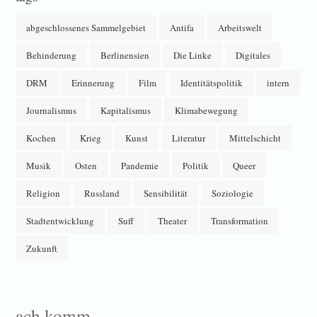
abgeschlossenes Sammelgebiet
Antifa
Arbeitswelt
Behinderung
Berlinensien
Die Linke
Digitales
DRM
Erinnerung
Film
Identitätspolitik
intern
Journalismus
Kapitalismus
Klimabewegung
Kochen
Krieg
Kunst
Literatur
Mittelschicht
Musik
Osten
Pandemie
Politik
Queer
Religion
Russland
Sensibilität
Soziologie
Stadtentwicklung
Suff
Theater
Transformation
Zukunft
ach komm