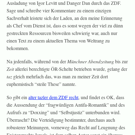
Ausladung von Igor Levitt und Danger Dan durch das ZDF.
Sage und schreibe vier Kommentare zu einem einzigen
Sachverhalt leistete sich der Laden, an den meine Erinnerung
als Chef vom Dienst ist, dass es sonst wegen der viel zu dünn
gestreckten Ressourcen bisweilen schwierig war, auch nur
einen Text zu einem aktuellen Thema von Weltrang zu
bekommen.
Na jedenfalls, während von der
Münchner Abendzeitung
bis zur
Zeit
allerlei berechtigte ÖR-Schelte betrieben wurde, gelang der
taz
gleich mehrfach das, was man zu meiner Zeit dort
euphemistisch “steile These” nannte.
So gibt ein
alter tazler dem ZDF recht
, und findet es OK, dass
die Aussendung der “fragwürdigen Antifa-Romantik” und des
Aufrufs zu “Doxxing” und “Selbstjustiz” unterbunden wird.
Überrascht? Die Verteidigung bestimmter, durchaus auch
robusterer Meinungen, vorneweg das Recht auf Leugnung des
Existenzrechts Israels, ist dem selben Autor sonst ein überaus