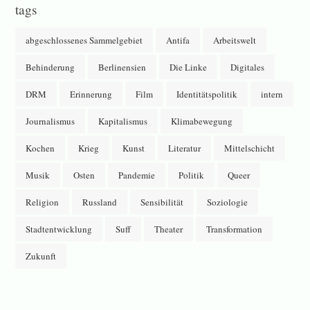
tags
abgeschlossenes Sammelgebiet
Antifa
Arbeitswelt
Behinderung
Berlinensien
Die Linke
Digitales
DRM
Erinnerung
Film
Identitätspolitik
intern
Journalismus
Kapitalismus
Klimabewegung
Kochen
Krieg
Kunst
Literatur
Mittelschicht
Musik
Osten
Pandemie
Politik
Queer
Religion
Russland
Sensibilität
Soziologie
Stadtentwicklung
Suff
Theater
Transformation
Zukunft