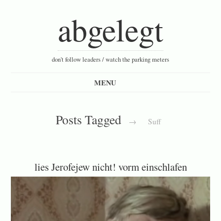
abgelegt
don't follow leaders / watch the parking meters
Posts Tagged
→
Suff
lies Jerofejew nicht! vorm einschlafen