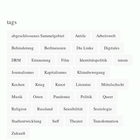
tags
abgeschlossenes Sammelgebiet
Antifa
Arbeitswelt
Behinderung
Berlinensien
Die Linke
Digitales
DRM
Erinnerung
Film
Identitätspolitik
intern
Journalismus
Kapitalismus
Klimabewegung
Kochen
Krieg
Kunst
Literatur
Mittelschicht
Musik
Osten
Pandemie
Politik
Queer
Religion
Russland
Sensibilität
Soziologie
Stadtentwicklung
Suff
Theater
Transformation
Zukunft