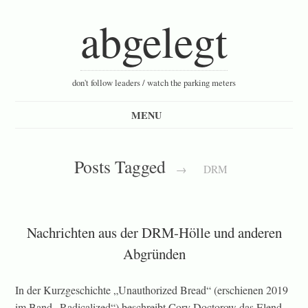
abgelegt
don't follow leaders / watch the parking meters
Posts Tagged
→
DRM
Nachrichten aus der DRM-Hölle und anderen
Abgründen
In der Kurzgeschichte „Unauthorized Bread“ (erschienen 2019
im Band „Radicalized“) beschreibt Cory Doctorow das Elend