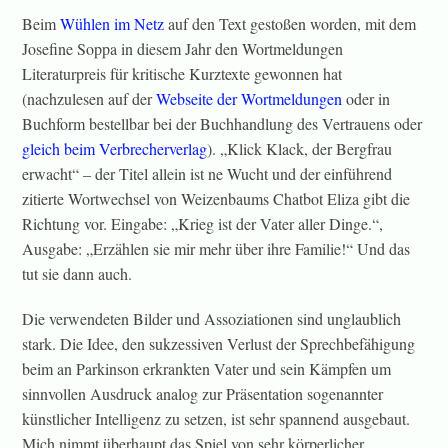
Beim
Wühlen im Netz
auf den Text gestoßen worden, mit dem
Josefine Soppa in diesem Jahr den Wortmeldungen
Literaturpreis für kritische Kurztexte gewonnen hat
(nachzulesen auf der
Webseite der Wortmeldungen
oder in
Buchform bestellbar bei der Buchhandlung des Vertrauens oder
gleich beim Verbrecherverlag
). „Klick Klack, der Bergfrau
erwacht“ – der Titel allein ist ne Wucht und der einführend
zitierte Wortwechsel von Weizenbaums Chatbot Eliza gibt die
Richtung vor. Eingabe: „Krieg ist der Vater aller Dinge.“,
Ausgabe: „Erzählen sie mir mehr über ihre Familie!“ Und das
tut sie dann auch.
Die verwendeten Bilder und Assoziationen sind unglaublich
stark. Die Idee, den sukzessiven Verlust der Sprechbefähigung
beim an Parkinson erkrankten Vater und sein Kämpfen um
sinnvollen Ausdruck analog zur Präsentation sogenannter
künstlicher Intelligenz zu setzen, ist sehr spannend ausgebaut.
Mich nimmt überhaupt das Spiel von sehr körperlicher