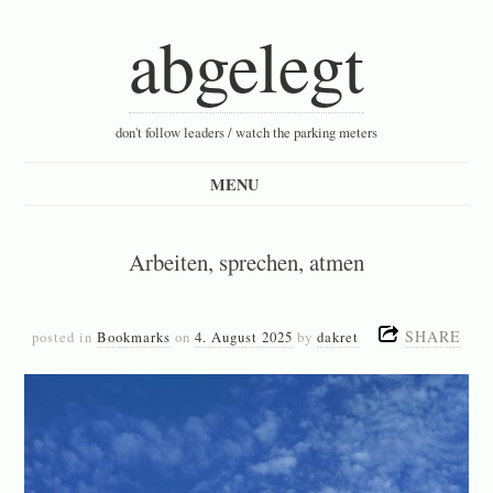
abgelegt
don't follow leaders / watch the parking meters
Arbeiten, sprechen, atmen
SHARE
posted in
Bookmarks
on
4. August 2025
by
dakret