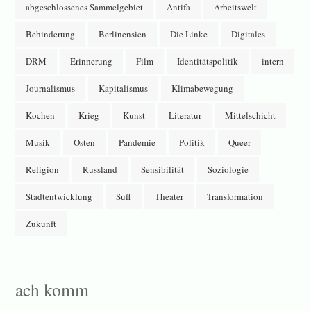
abgeschlossenes Sammelgebiet
Antifa
Arbeitswelt
Behinderung
Berlinensien
Die Linke
Digitales
DRM
Erinnerung
Film
Identitätspolitik
intern
Journalismus
Kapitalismus
Klimabewegung
Kochen
Krieg
Kunst
Literatur
Mittelschicht
Musik
Osten
Pandemie
Politik
Queer
Religion
Russland
Sensibilität
Soziologie
Stadtentwicklung
Suff
Theater
Transformation
Zukunft
ach komm