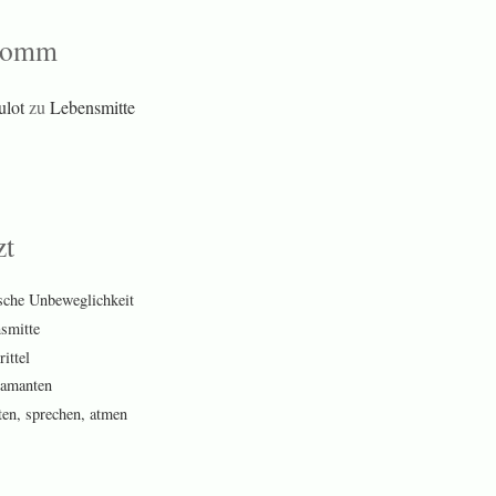
komm
ulot
zu
Lebensmitte
zt
sche Unbeweglichkeit
smitte
ittel
amanten
ten, sprechen, atmen