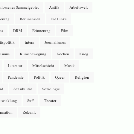
hlossenes Sammelgebiet
Antifa
Arbeitswelt
erung
Berlinensien
Die Linke
es
DRM
Erinnerung
Film
ätspolitik
intern
Journalismus
lismus
Klimabewegung
Kochen
Krieg
Literatur
Mittelschicht
Musik
Pandemie
Politik
Queer
Religion
nd
Sensibilität
Soziologie
ntwicklung
Suff
Theater
ormation
Zukunft