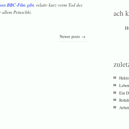
inen BBC-Film gibt
, relativ kurz vorm Tod des
ach 
 allem Petuschki.
H
Newer posts →
zulet
Hekti
Leben
Ein Dr
Rohdi
Arbei