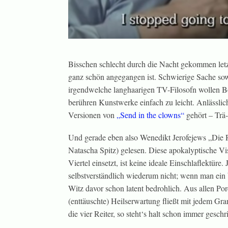
Bisschen schlecht durch die Nacht gekommen let
ganz schön angegangen ist. Schwierige Sache sowas
irgendwelche langhaarigen TV-Filosofn wollen Bo
berühren Kunstwerke einfach zu leicht. Anlässli
Versionen von
„Send in the clowns“
gehört – Trä-
Und gerade eben also Wenedikt Jerofejews „Die 
Natascha Spitz) gelesen. Diese apokalyptische Vis
Viertel einsetzt, ist keine ideale Einschlaflektüre
selbstverständlich wiederum nicht; wenn man ein b
Witz davor schon latent bedrohlich. Aus allen Pore
(enttäuschte) Heilserwartung fließt mit jedem
die vier Reiter, so steht‘s halt schon immer geschr