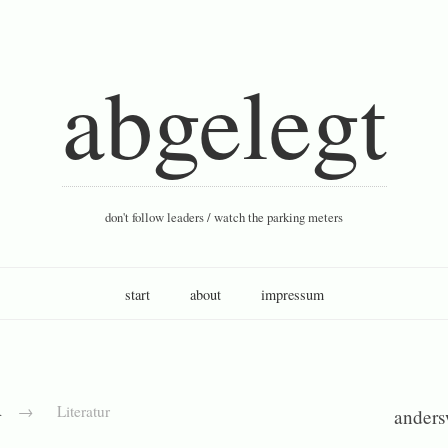
abgelegt
don't follow leaders / watch the parking meters
start
about
impressum
d
→
Literatur
ander