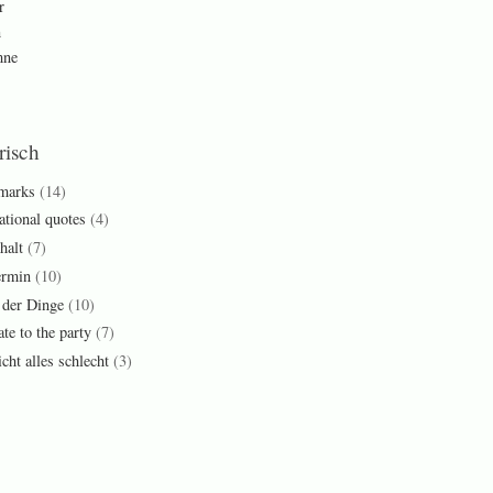
r
n
mne
risch
marks
(14)
ational quotes
(4)
halt
(7)
ermin
(10)
 der Dinge
(10)
ate to the party
(7)
cht alles schlecht
(3)