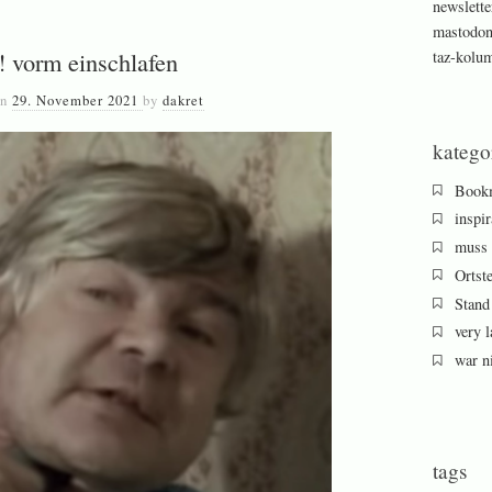
newslette
mastodo
t! vorm einschlafen
taz-kolu
on
29. November 2021
by
dakret
katego
Book
inspir
muss 
Ortst
Stand
very l
war ni
tags