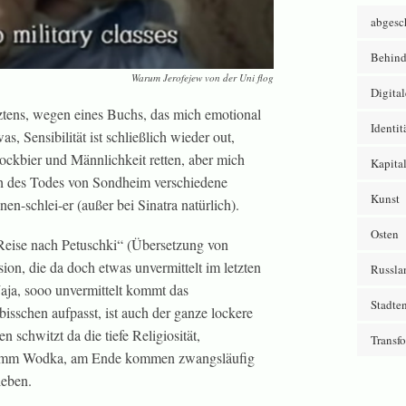
abgesc
Behind
Warum Jerofejew von der Uni flog
Digital
ztens, wegen eines Buchs, das mich emotional
Identit
, Sensibilität ist schließlich wieder out,
ckbier und Männlichkeit retten, aber mich
Kapita
ch des Todes von Sondheim verschiedene
Kunst
nen-schlei-er (außer bei Sinatra natürlich).
Osten
Reise nach Petuschki“ (Übersetzung von
ion, die da doch etwas unvermittelt im letzten
Russla
. Jaja, sooo unvermittelt kommt das
Stadte
isschen aufpasst, ist auch der ganze lockere
n schwitzt da die tiefe Religiosität,
Transf
 Gramm Wodka, am Ende kommen zwangsläufig
ieben.