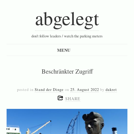
abgelegt
don't follow leaders / watch the parking meters
Beschränkter Zugriff
posted in
Stand der Dinge
on
25. August 2022
by
dakret
SHARE