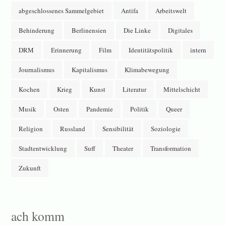
abgeschlossenes Sammelgebiet
Antifa
Arbeitswelt
Behinderung
Berlinensien
Die Linke
Digitales
DRM
Erinnerung
Film
Identitätspolitik
intern
Journalismus
Kapitalismus
Klimabewegung
Kochen
Krieg
Kunst
Literatur
Mittelschicht
Musik
Osten
Pandemie
Politik
Queer
Religion
Russland
Sensibilität
Soziologie
Stadtentwicklung
Suff
Theater
Transformation
Zukunft
ach komm