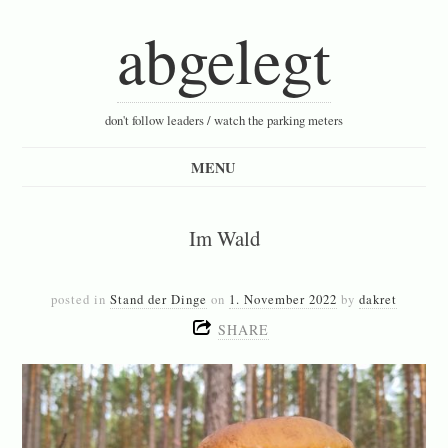
abgelegt
don't follow leaders / watch the parking meters
Im Wald
posted in
Stand der Dinge
on
1. November 2022
by
dakret
SHARE